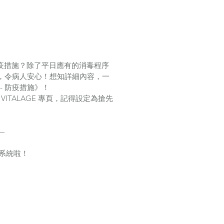
麼防疫措施？除了平日應有的消毒程序
，令病人安心！想知詳細內容，一
--- 防疫措施》！
VITALAGE 專頁，記得設定為搶先
—
美學系統啦！