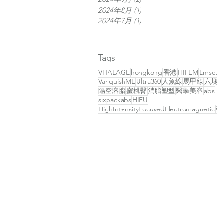
2024年8月
(1)
1 篇文章
2024年7月
(1)
1 篇文章
Tags
VITALAGE
hongkong
香港
HIFEM
Emscu
VanquishME
Ultra360
人魚線
馬甲線
六
隔空溶脂
蜜桃臀
消脂塑型
醫學美容
abs
sixpackabs
HIFU
HighIntensityFocusedElectromagnetic