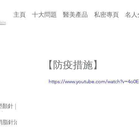
主頁
十大問題
醫美產品
私密專頁
名人
01
【防疫措施】
https://www.youtube.com/watch?v=4o0
 塑顏針 |
劑
素消脂針治